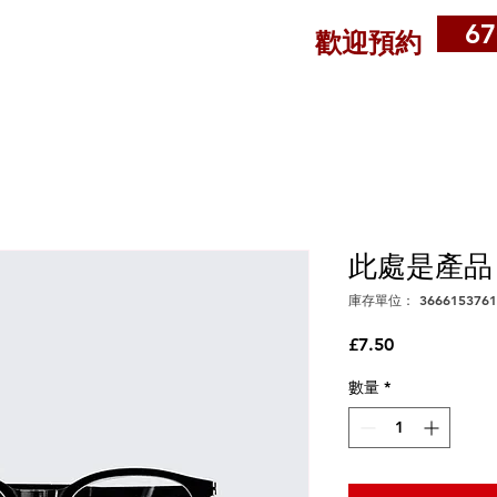
67
歡迎預約
此處是產品
庫存單位： 3666153761
價
£7.50
格
數量
*